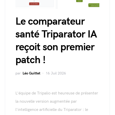
Le comparateur
santé Triparator IA
reçoit son premier
patch !
par
Léo Guittet
16 Juil 2026
L'équipe de Tripalio est heureuse de présenter
la nouvelle version augmentée par
l'intelligence artificielle du Triparator : le