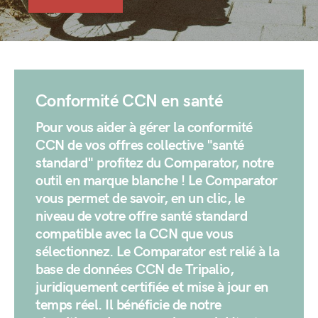
Conformité CCN en santé
Pour vous aider à gérer la conformité
CCN de vos offres collective "santé
standard" profitez du Comparator, notre
outil en marque blanche ! Le Comparator
vous permet de savoir, en un clic, le
niveau de votre offre santé standard
compatible avec la CCN que vous
sélectionnez. Le Comparator est relié à la
base de données CCN de Tripalio,
juridiquement certifiée et mise à jour en
temps réel. Il bénéficie de notre