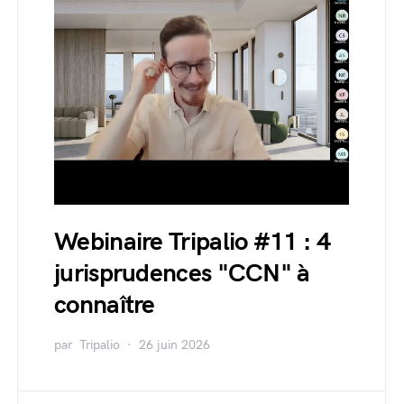
Webinaire Tripalio #11 : 4
jurisprudences "CCN" à
connaître
par
Tripalio
26 juin 2026