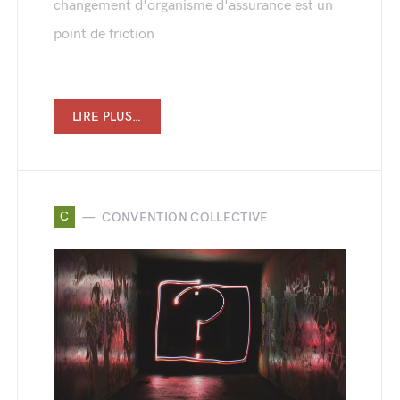
changement d'organisme d'assurance est un
point de friction
LIRE PLUS…
C
CONVENTION COLLECTIVE