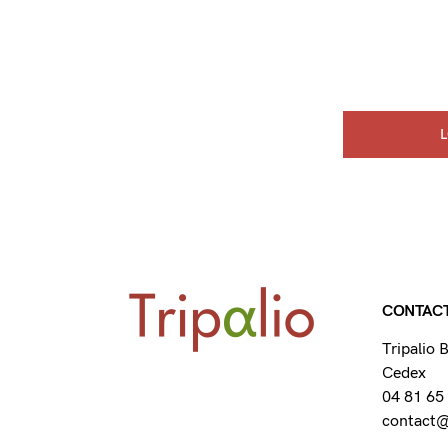
CONTAC
Tripalio
Cedex
04 81 65
contact@t