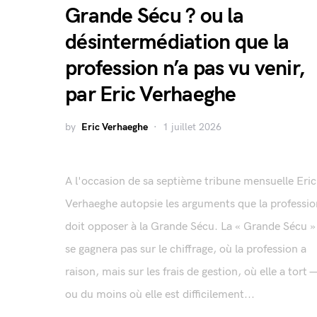
Grande Sécu ? ou la
désintermédiation que la
profession n’a pas vu venir,
par Eric Verhaeghe
by
Eric Verhaeghe
1 juillet 2026
A l'occasion de sa septième tribune mensuelle Eric
Verhaeghe autopsie les arguments que la professio
doit opposer à la Grande Sécu. La « Grande Sécu »
se gagnera pas sur le chiffrage, où la profession a
raison, mais sur les frais de gestion, où elle a tort 
ou du moins où elle est difficilement...