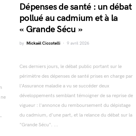
Dépenses de santé : un débat
pollué au cadmium et à la
« Grande Sécu »
by
Mickaël Ciccotelli
9 avril 2026
Ces derniers jours, le débat public portant sur le
périmètre des dépenses de santé prises en charge par
l'Assurance maladie a vu se succéder deux
n
développements semblant témoigner de sa reprise de
 ne
vigueur : l'annonce du remboursement du dépistage
du cadmium, d'une part, et la relance du débat sur la
—
"Grande Sécu". ...