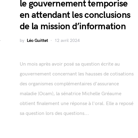
le gouvernement temporise
en attendant les conclusions
de la mission d’information
by
Léo Guittet
12 avril 2024
r
Un mois après avoir posé sa question écrite au
gouvernement concernant les hausses de cotisations
des organismes complémentaires d'assurance
maladie (Ocam), la sénatrice Michelle Gréaume
obtient finalement une réponse à l'oral. Elle a reposé
sa question lors des questions...