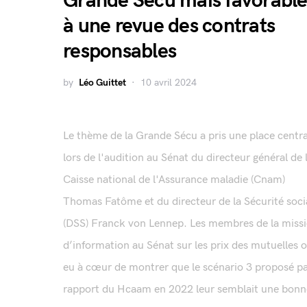
Grande Sécu mais favorable
à une revue des contrats
responsables
by
Léo Guittet
10 avril 2024
Le thème de la Grande Sécu a pris une place centra
lors de l'audition au Sénat du directeur général de 
Caisse national de l'Assurance maladie (Cnam)
Thomas Fatôme et du directeur de la Sécurité soci
(DSS) Franck von Lennep. Les membres de la miss
d’information au Sénat sur les prix des mutuelles 
eu à cœur de montrer que le scénario 3 proposé pa
rapport du Hcaam en 2022 leur semblait une bonne