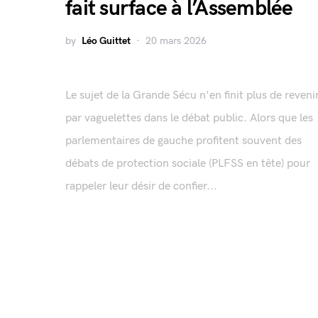
fait surface à l’Assemblée
by
Léo Guittet
20 mars 2026
Le sujet de la Grande Sécu n'en finit plus de reveni
par vaguelettes dans le débat public. Alors que les
parlementaires de gauche profitent souvent des
débats de protection sociale (PLFSS en tête) pour
rappeler leur désir de confier...