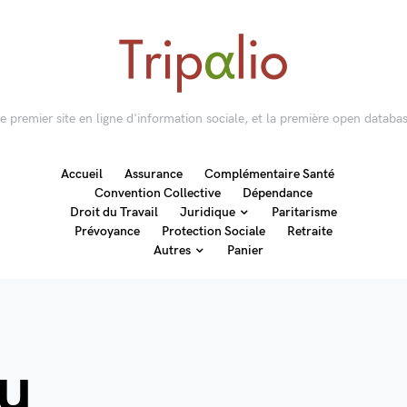
 le premier site en ligne d'information sociale, et la première open databas
Accueil
Assurance
Complémentaire Santé
Convention Collective
Dépendance
Droit du Travail
Juridique
Paritarisme
Prévoyance
Protection Sociale
Retraite
Autres
Panier
u