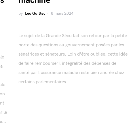
s
machine
by
Léo Guittet
8 mars 2024
Le sujet de la Grande Sécu fait son retour par la petite
porte des questions au gouvernement posées par les
sénatrices et sénateurs. Loin d'être oubliée, cette idée
le
de faire rembourser l'intégralité des dépenses de
la
santé par l'assurance maladie reste bien ancrée chez
certains parlementaires. ...
ale
ion
ont
r le
...