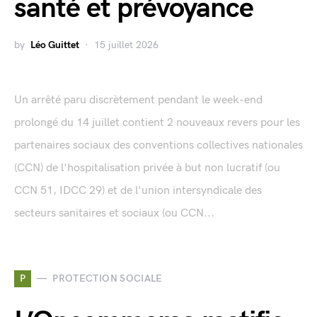
santé et prévoyance
by
Léo Guittet
15 juillet 2026
Un arrêté paru discrètement pendant le week-end
prolongé du 14 juillet contient 2 nouveaux revers pour les
partenaires sociaux des conventions collectives nationales
(CCN) de l'hospitalisation privée à but non lucratif (ou
CCN 51, IDCC 29) et de l'union intersyndicale des
secteurs sanitaires et sociaux (ou CCN...
P
PROTECTION SOCIALE