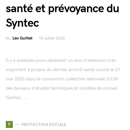
santé et prévoyance du
Syntec
by
Léo Guittet
16 juillet 2026
Il y a quelques jours paraissait un avis d'extension très
important à propos du dernier accord santé conclu le 27
mai 2026 dans la convention collective nationale (CCN)
des bureaux d'études techniques et sociétés de conseil
(Syntec, ...
P
PROTECTION SOCIALE