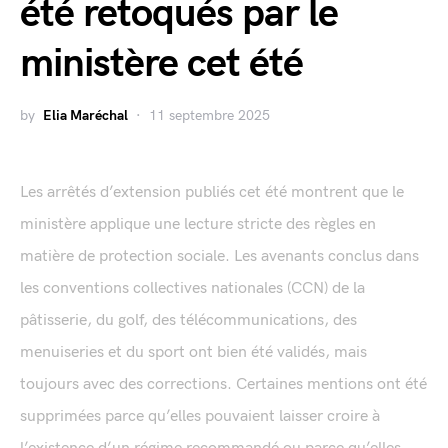
été retoqués par le
ministère cet été
by
Elia Maréchal
11 septembre 2025
Les arrêtés d’extension publiés cet été montrent que le
ministère applique une lecture stricte des règles en
matière de protection sociale. Les avenants conclus dans
les conventions collectives nationales (CCN) de la
pâtisserie, du golf, des télécommunications, des
menuiseries et du sport ont bien été validés, mais
toujours avec des corrections. Certaines mentions ont été
supprimées parce qu’elles pouvaient laisser croire à