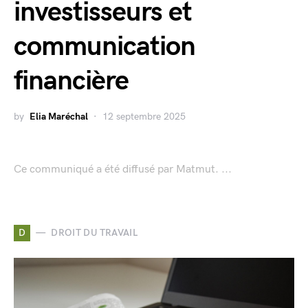
investisseurs et
communication
financière
by
Elia Maréchal
12 septembre 2025
Ce communiqué a été diffusé par Matmut. ...
D
DROIT DU TRAVAIL