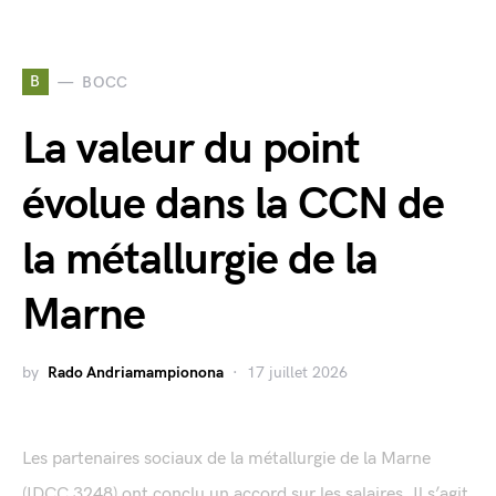
B
BOCC
La valeur du point
évolue dans la CCN de
la métallurgie de la
Marne
by
Rado Andriamampionona
17 juillet 2026
Les partenaires sociaux de la métallurgie de la Marne
(IDCC 3248) ont conclu un accord sur les salaires. Il s’agit