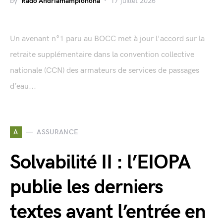
by
Rado Andriamampionona
17 juillet 2026
Un avenant n°1 paru au BOCC met à jour l'accord sur la
retraite supplémentaire dans la convention collective
nationale (CCN) des armateurs de services de passages
d’eau...
A
ASSURANCE
Solvabilité II : l’EIOPA
publie les derniers
textes avant l’entrée en