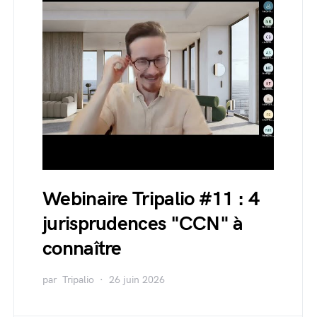
Webinaire Tripalio #11 : 4
jurisprudences "CCN" à
connaître
par
Tripalio
26 juin 2026