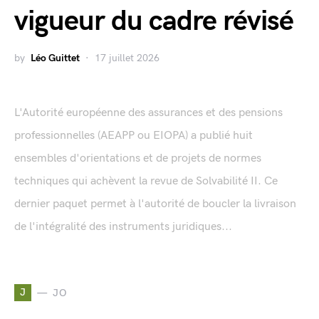
vigueur du cadre révisé
by
Léo Guittet
17 juillet 2026
L'Autorité européenne des assurances et des pensions
professionnelles (AEAPP ou EIOPA) a publié huit
ensembles d'orientations et de projets de normes
techniques qui achèvent la revue de Solvabilité II. Ce
dernier paquet permet à l'autorité de boucler la livraison
de l'intégralité des instruments juridiques...
J
JO