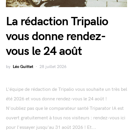
La rédaction Tripalio
vous donne rendez-
vous le 24 août
by
Léo Guittet
28 juillet 2026
L'équipe de rédaction de Tripalio vous souhaite un très bel
été 2026 et vous donne rendez-vous le 24 août !
N'oubliez pas que le comparateur santé Triparator IA est
ouvert gratuitement à tous nos visiteurs : rendez-vous ici
pour l'essayer jusqu'au 31 août 2026 ! Et...