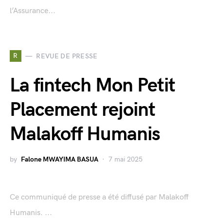
l’Assurance...
R
REVUE DE PRESSE
La fintech Mon Petit
Placement rejoint
Malakoff Humanis
by
Falone MWAYIMA BASUA
7 mai 2025
Ce communiqué de presse a été diffusé par Malakoff
Humanis. ...