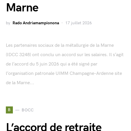
Marne
by
Rado Andriamampionona
17 juillet 2026
Les partenaires sociaux de la métallurgie de la Marne
(IDCC 3248) ont conclu un accord sur les salaires. Il s’agit
de l’accord du 5 juin 2026 qui a été signé par
l’organisation patronale UIMM Champagne-Ardenne site
de la Marne...
B
BOCC
L’accord de retraite