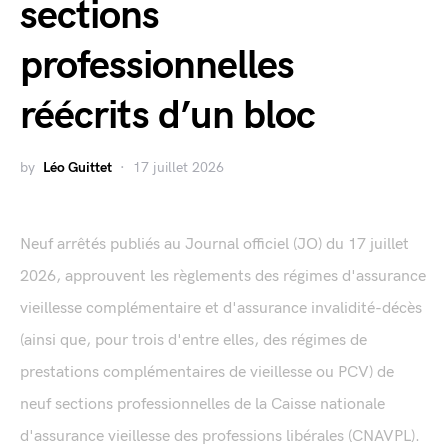
sections
professionnelles
réécrits d’un bloc
by
Léo Guittet
17 juillet 2026
Neuf arrêtés publiés au Journal officiel (JO) du 17 juillet
2026, approuvent les règlements des régimes d'assurance
vieillesse complémentaire et d'assurance invalidité-décès
(ainsi que, pour trois d'entre elles, des régimes de
prestations complémentaires de vieillesse ou PCV) de
neuf sections professionnelles de la Caisse nationale
d'assurance vieillesse des professions libérales (CNAVPL).