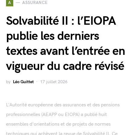
A
ASSURANCE
Solvabilité II : l’EIOPA
publie les derniers
textes avant l’entrée en
vigueur du cadre révisé
by
Léo Guittet
17 juillet 2026
L'Autorité européenne des assurances et des pensions
professionnelles (AEAPP ou EIOPA) a publié huit
ensembles d'orientations et de projets de normes
techniques qui achèvent la revue de Solvabilité II. Ce