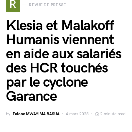
R
REVUE DE PRESSE
Klesia et Malakoff
Humanis viennent
en aide aux salariés
des HCR touchés
par le cyclone
Garance
by
Falone MWAYIMA BASUA
4 mars 2025
2 minute read