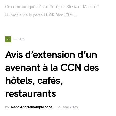
Ce communiqué a été diffusé par Klesia et Malakoff
Humanis via le portail HCR Bien-Être. ...
J
JO
Avis d’extension d’un
avenant à la CCN des
hôtels, cafés,
restaurants
by
Rado Andriamampionona
27 mai 2025