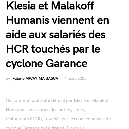
Klesia et Malakoff
Humanis viennent en
aide aux salariés des
HCR touchés par le
cyclone Garance
by
Falone MWAYIMA BASUA
4 mars 2025
Ce communiqué a été diffusé par Klesia et Malakoff
Humanis. Les salariés des hôtels, cafés,
restaurants (HCR), touchés par les conséquences du
cyclone Garance qui a frappé l’île de La...