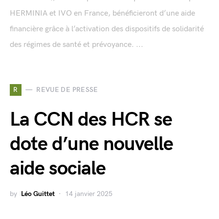
HERMINIA et IVO en France, bénéficieront d’une aide
financière grâce à l’activation des dispositifs de solidarité
des régimes de santé et prévoyance. ...
R
REVUE DE PRESSE
La CCN des HCR se
dote d’une nouvelle
aide sociale
by
Léo Guittet
14 janvier 2025