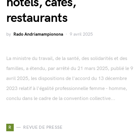
hôtels, cafés,
restaurants
by
Rado Andriamampionona
9 avril 2025
La ministre du travail, de la santé, des solidarités et des
familles, a étendu, par arrêté du 21 mars 2025, publié le 9
avril 2025, les dispositions de l'accord du 13 décembre
2023 relatif à l'égalité professionnelle femme - homme,
conclu dans le cadre de la convention collective...
R
REVUE DE PRESSE