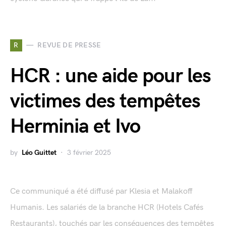
R
REVUE DE PRESSE
HCR : une aide pour les
victimes des tempêtes
Herminia et Ivo
by
Léo Guittet
3 février 2025
Ce communiqué a été diffusé par Klesia et Malakoff
Humanis. Les salariés de la branche HCR (Hotels Cafés
Restaurants), touchés par les conséquences des tempêtes