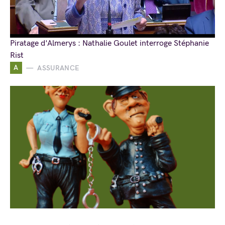
Piratage d'Almerys : Nathalie Goulet interroge Stéphanie
Rist
A
ASSURANCE