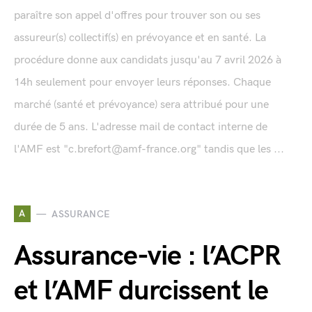
paraître son appel d'offres pour trouver son ou ses
assureur(s) collectif(s) en prévoyance et en santé. La
procédure donne aux candidats jusqu'au 7 avril 2026 à
14h seulement pour envoyer leurs réponses. Chaque
marché (santé et prévoyance) sera attribué pour une
durée de 5 ans. L'adresse mail de contact interne de
l'AMF est "c.brefort@amf-france.org" tandis que les ...
A
ASSURANCE
Assurance-vie : l’ACPR
et l’AMF durcissent le