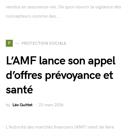
vendus en assurance-vie. De quoi nourrir la vigilance des
concepteurs comme des...
P
PROTECTION SOCIALE
L’AMF lance son appel
d’offres prévoyance et
santé
by
Léo Guittet
23 mars 2026
L'Autorité des marchés financiers (AMF) vient de faire