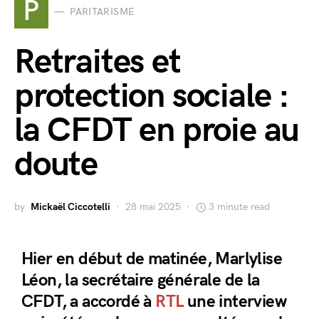
P
PARITARISME
Retraites et
protection sociale :
la CFDT en proie au
doute
by
Mickaël Ciccotelli
28 mai 2025
3 minute read
Hier en début de matinée, Marlylise
Léon, la secrétaire générale de la
CFDT, a accordé à
RTL
une interview