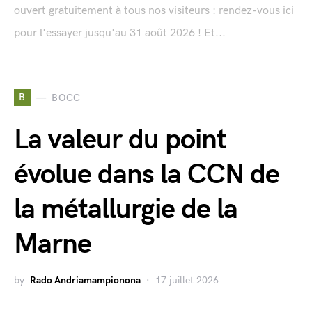
ouvert gratuitement à tous nos visiteurs : rendez-vous ici
pour l'essayer jusqu'au 31 août 2026 ! Et...
B
BOCC
La valeur du point
évolue dans la CCN de
la métallurgie de la
Marne
by
Rado Andriamampionona
17 juillet 2026