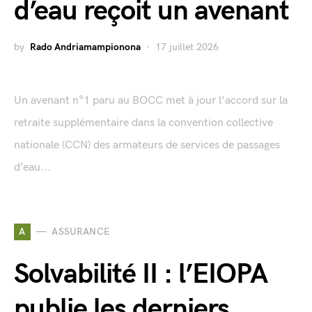
d’eau reçoit un avenant
by
Rado Andriamampionona
17 juillet 2026
Un avenant n°1 paru au BOCC met à jour l'accord sur la
retraite supplémentaire dans la convention collective
nationale (CCN) des armateurs de services de passages
d’eau...
A
ASSURANCE
Solvabilité II : l’EIOPA
publie les derniers