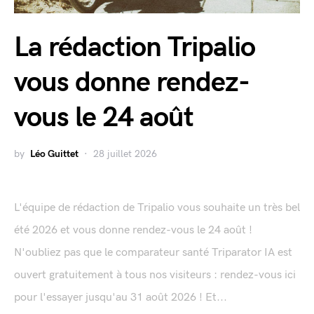
La rédaction Tripalio
vous donne rendez-
vous le 24 août
by
Léo Guittet
28 juillet 2026
L'équipe de rédaction de Tripalio vous souhaite un très bel
été 2026 et vous donne rendez-vous le 24 août !
N'oubliez pas que le comparateur santé Triparator IA est
ouvert gratuitement à tous nos visiteurs : rendez-vous ici
pour l'essayer jusqu'au 31 août 2026 ! Et...