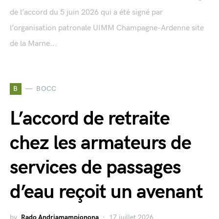
de l’accord du 5 juin 2026 qui a été signé par
l’organisation patronale UIMM Champagne-Ardenne site
de la Marne...
B
BOCC
L’accord de retraite
chez les armateurs de
services de passages
d’eau reçoit un avenant
by
Rado Andriamampionona
17 juillet 2026