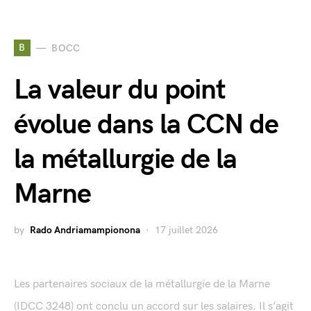
B
BOCC
La valeur du point
évolue dans la CCN de
la métallurgie de la
Marne
by
Rado Andriamampionona
17 juillet 2026
Les partenaires sociaux de la métallurgie de la Marne
(IDCC 3248) ont conclu un accord sur les salaires. Il s’agit