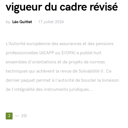
vigueur du cadre révisé
by
Léo Guittet
17 juillet 2026
L'Autorité européenne des assurances et des pensions
professionnelles (AEAPP ou EIOPA) a publié huit
ensembles d'orientations et de projets de normes
techniques qui achèvent la revue de Solvabilité II. Ce
dernier paquet permet à l'autorité de boucler la livraison
de l'intégralité des instruments juridiques...
J
JO