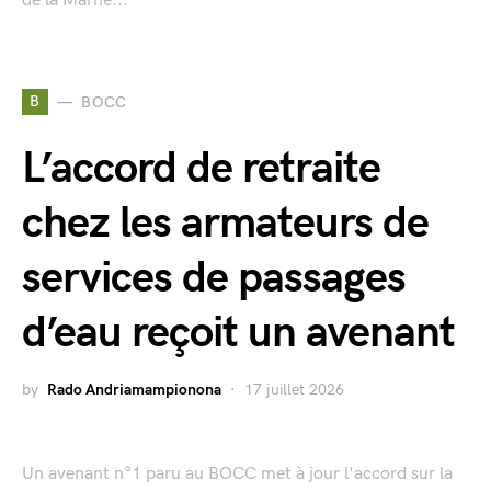
de la Marne...
B
BOCC
L’accord de retraite
chez les armateurs de
services de passages
d’eau reçoit un avenant
by
Rado Andriamampionona
17 juillet 2026
Un avenant n°1 paru au BOCC met à jour l'accord sur la