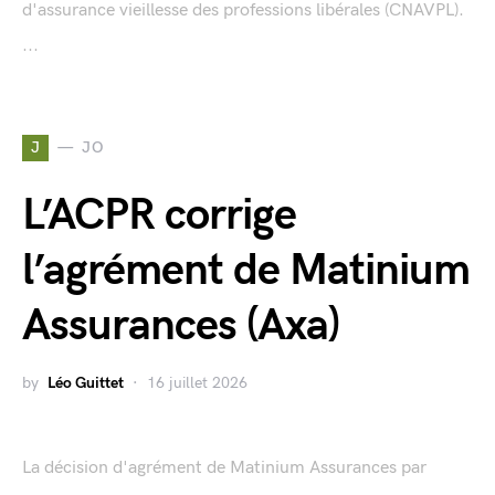
d'assurance vieillesse des professions libérales (CNAVPL).
...
J
JO
L’ACPR corrige
l’agrément de Matinium
Assurances (Axa)
by
Léo Guittet
16 juillet 2026
La décision d'agrément de Matinium Assurances par