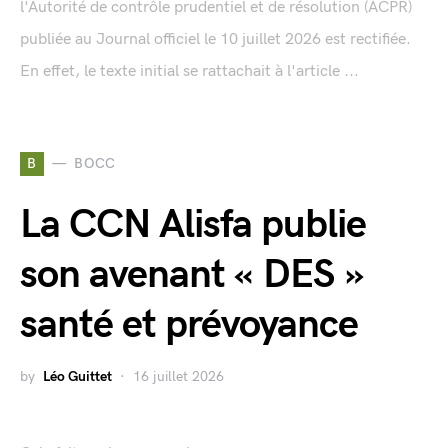
l'Autorité de contrôle prudentiel et de résolution (ACPR)
publiée au Journal officiel le 10 juillet 2026 est rectifiée.
En effet, le texte initial se rattachait à l'article ...
B
BOCC
La CCN Alisfa publie
son avenant « DES »
santé et prévoyance
by
Léo Guittet
16 juillet 2026