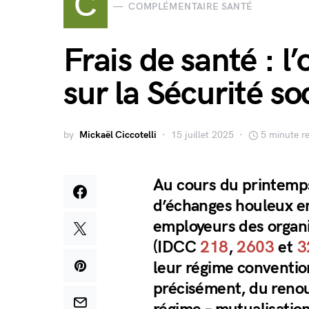
C
COMPLÉMENTAIRE SANTÉ
Frais de santé : l
sur la Sécurité so
by
Mickaël Ciccotelli
15 juillet 2025
5 minute r
Au cours du printemp
d’échanges houleux en
employeurs des organi
(IDCC
218
,
2603
et
3
leur régime convention
précisément, du renou