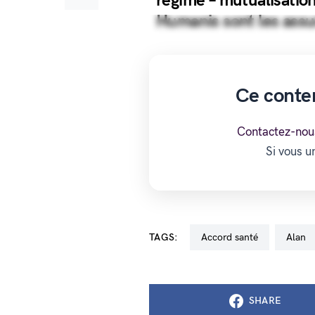
régime – mutualisatio
Humanis sont les ass
Ce conte
Contactez-nou
Si vous 
TAGS:
accord santé
Alan
SHARE