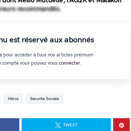
n dont Aésio Mutuelle, l’AG2R et Malakoff
ureurs recommandés.
nu est réservé aux abonnés
s
pour accéder à tous nos articles premium
un compte vous pouvez vous
connecter.
Héros
Securite Sociale
TWEET