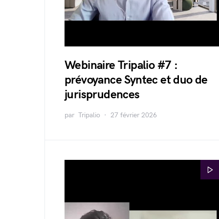
Webinaire Tripalio #7 :
prévoyance Syntec et duo de
jurisprudences
par
Tripalio
27 février 2026