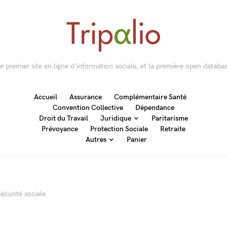
 le premier site en ligne d'information sociale, et la première open databas
Accueil
Assurance
Complémentaire Santé
Convention Collective
Dépendance
Droit du Travail
Juridique
Paritarisme
Prévoyance
Protection Sociale
Retraite
Autres
Panier
Sécurité sociale