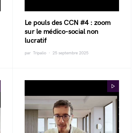
Le pouls des CCN #4 : zoom
sur le médico-social non
lucratif
par
Tripalio
25 septembre 2025