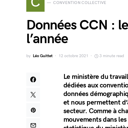
C
CONVENTION COLLECTIVE
Données CCN : le
l’année
by
Léo Guittet
12 octobre 2021
3 minute read
Le ministère du travail
dédiées aux conventio
données démographique
et nous permettent d’a
secteur. Comme à chaq
mouvements dans les C