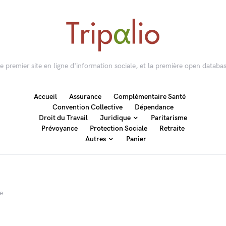
 le premier site en ligne d'information sociale, et la première open databas
Accueil
Assurance
Complémentaire Santé
Convention Collective
Dépendance
Droit du Travail
Juridique
Paritarisme
Prévoyance
Protection Sociale
Retraite
Autres
Panier
e