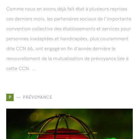
Comme nous en avons déjà fait état à plusieurs reprises
ces derniers mois, les partenaires sociaux de l’importante
convention collective des établissements et services pour
personnes inadaptées et handicapées, plus couramment
dite CCN 66, ont engagé en fin d'année dernière le
renouvellement de la mutualisation de prévoyance liée à
cette CCN. ...
P
PRÉVOYANCE