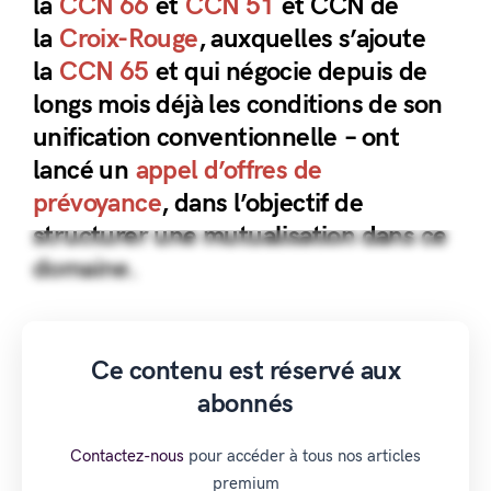
la
CCN 66
et
CCN 51
et CCN de
la
Croix-Rouge
, auxquelles s’ajoute
la
CCN 65
et qui négocie depuis de
longs mois déjà les conditions de son
unification conventionnelle – ont
lancé un
appel d’offres de
prévoyance
, dans l’objectif de
structurer une mutualisation dans ce
domaine.
Ce contenu est réservé aux
abonnés
Contactez-nous
pour accéder à tous nos articles
premium