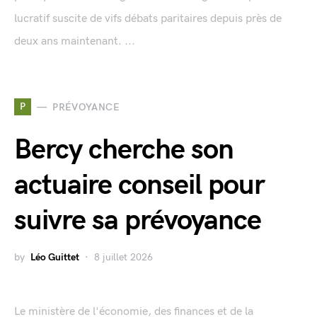
lucratif suscite de vifs débats paritaires depuis près de
deux ans maintenant. ...
P
PRÉVOYANCE
Bercy cherche son
actuaire conseil pour
suivre sa prévoyance
by
Léo Guittet
8 juillet 2026
Le ministère de l'économie, des finances et de la