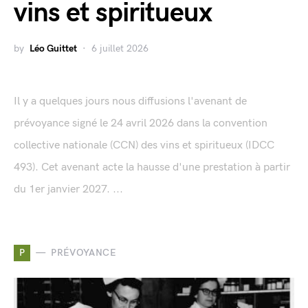
vins et spiritueux
by
Léo Guittet
6 juillet 2026
Il y a quelques jours nous diffusions l'avenant de
prévoyance signé le 24 avril 2026 dans la convention
collective nationale (CCN) des vins et spiritueux (IDCC
493). Cet avenant acte la hausse d'une prestation à partir
du 1er janvier 2027. ...
P
PRÉVOYANCE