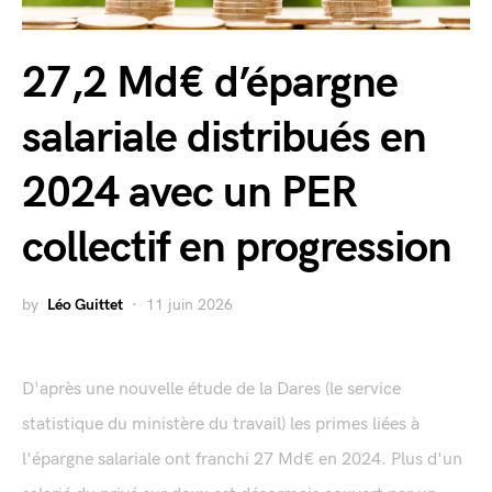
27,2 Md€ d’épargne
salariale distribués en
2024 avec un PER
collectif en progression
by
Léo Guittet
11 juin 2026
D'après une nouvelle étude de la Dares (le service
statistique du ministère du travail) les primes liées à
l'épargne salariale ont franchi 27 Md€ en 2024. Plus d'un