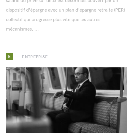
salarié du privé sur deux est désormais couvert par un
dispositif d'épargne avec un plan d'épargne retraite (PER)
collectif qui progresse plus vite que les autres
mécanismes. ...
E
ENTREPRISE