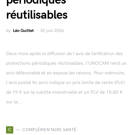
réutilisables
by
Léo Guittet
30 juin 2026
Deux mois après la diffusion de l'avis de tarification des
protections périodiques réutilisables, l'UNOCAM rend un
avis défavorable et en expose les raisons. Pour mémoire,
l'avis publié fin avril indique un prix limite de vente (PLV)
de 19 € sur la culotte menstruelle et un PLV de 15,80 €
sur la...
C
COMPLÉMENTAIRE SANTÉ