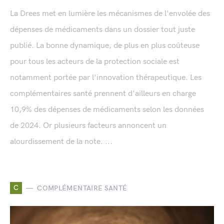
La Drees met en lumière les mécanismes de l'envolée des
dépenses de médicaments dans un dossier tout juste
publié. La bonne dynamique, de plus en plus coûteuse
pour tous les acteurs de la protection sociale est
notamment portée par l'innovation thérapeutique. Les
complémentaires santé prennent d'ailleurs en charge
10,9% des dépenses de médicaments selon les données
de 2024. Or plusieurs facteurs annoncent un
alourdissement de la note. ...
C
COMPLÉMENTAIRE SANTÉ