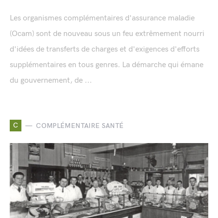
Les organismes complémentaires d'assurance maladie
(Ocam) sont de nouveau sous un feu extrêmement nourri
d'idées de transferts de charges et d'exigences d'efforts
supplémentaires en tous genres. La démarche qui émane
du gouvernement, de ...
C
COMPLÉMENTAIRE SANTÉ