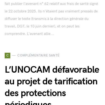
fait publier l'avenant n° 62 relatif aux frais de santé signé
le 22 octobre 2025. Ils n'étaient pas vraiment pressés de
diffuser le texte (transmis à la direction générale du
travail, DGT, le 10 juin dernier), et on peut les
comprendre. L'avenant allie...
C
COMPLÉMENTAIRE SANTÉ
L’UNOCAM défavorable
au projet de tarification
des protections
périodiques