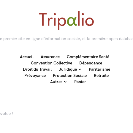
 le premier site en ligne d'information sociale, et la première open databas
Accueil
Assurance
Complémentaire Santé
Convention Collective
Dépendance
Droit du Travail
Juridique
Paritarisme
Prévoyance
Protection Sociale
Retraite
Autres
Panier
évolue !