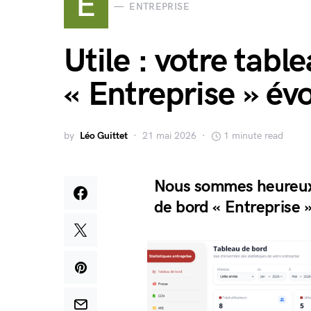
E
ENTREPRISE
Utile : votre tabl
« Entreprise » évo
by
Léo Guittet
21 mai 2026
1 minute read
Nous sommes heureux d
de bord « Entreprise »