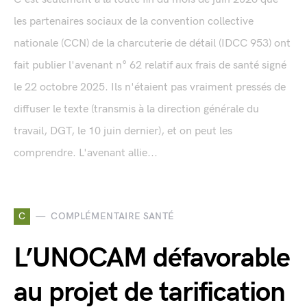
les partenaires sociaux de la convention collective
nationale (CCN) de la charcuterie de détail (IDCC 953) ont
fait publier l'avenant n° 62 relatif aux frais de santé signé
le 22 octobre 2025. Ils n'étaient pas vraiment pressés de
diffuser le texte (transmis à la direction générale du
travail, DGT, le 10 juin dernier), et on peut les
comprendre. L'avenant allie...
C
COMPLÉMENTAIRE SANTÉ
L’UNOCAM défavorable
au projet de tarification