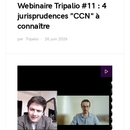
Webinaire Tripalio #11 : 4
jurisprudences "CCN" à
connaître
par
Tripalio
26 juin 2026