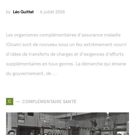
by
Léo Guittet
6 juillet 2026
Les organismes complémentaires d'assurance maladie
(Ocam) sont de nouveau sous un feu extrêmement nourri
d'idées de transferts de charges et d'exigences d'efforts
supplémentaires en tous genres. La démarche qui émane
du gouvernement, de ...
C
COMPLÉMENTAIRE SANTÉ