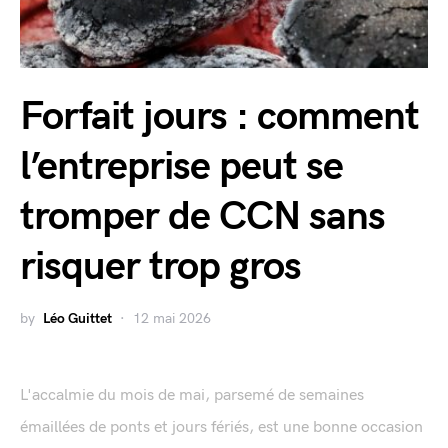
Forfait jours : comment
l’entreprise peut se
tromper de CCN sans
risquer trop gros
by
Léo Guittet
12 mai 2026
L'accalmie du mois de mai, parsemé de semaines
émaillées de ponts et jours fériés, est une bonne occasion