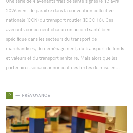
Une série de 4 avenants frais de santé signés le 13 avril
2026 vient de paraître dans la convention collective
nationale (CCN) du transport routier (IDCC 16). Ces
avenants concernent chacun un accord santé bien
spécifique dans les secteurs du transport de
marchandises, du déménagement, du transport de fonds
et valeurs et du transport sanitaire. Mais alors que les
partenaires sociaux annoncent des textes de mise en...
P
PRÉVOYANCE