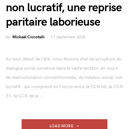
non lucratif, une reprise
paritaire laborieuse
by
Mickaël Ciccotelli
11 septembre 2025
Au tout début de l'été, nous faisions état de la rupture du
dialogue social survenue dans le vaste secteur, en cours
de restructuration conventionnelle, du médico-social non
lucratif - qui comprend en l'occurrence la CCN 66, la CCN
51, la CCN de la ...
LOAD MORE