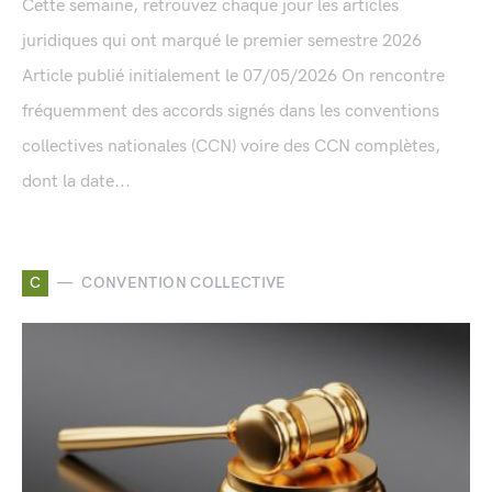
Cette semaine, retrouvez chaque jour les articles
juridiques qui ont marqué le premier semestre 2026
Article publié initialement le 07/05/2026 On rencontre
fréquemment des accords signés dans les conventions
collectives nationales (CCN) voire des CCN complètes,
dont la date...
C
CONVENTION COLLECTIVE