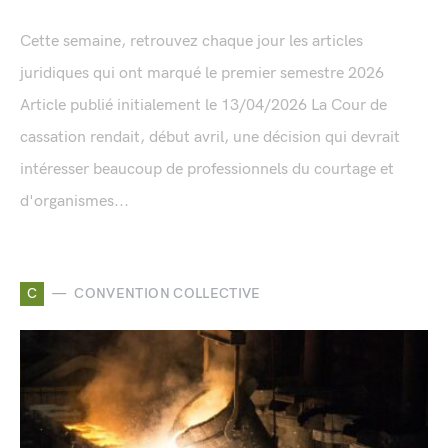
Cette semaine, retrouvez chaque jour les articles
juridiques qui ont marqué le premier semestre 2026
Article publié initialement le 13/04/2026 La Cour de
cassation rendait, début avril, une décision qui devrait
intéresser beaucoup de professionnels du courtage et
d'organismes...
C
CONVENTION COLLECTIVE