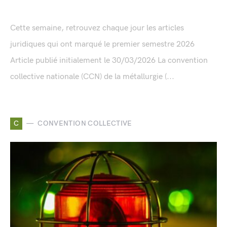
Cette semaine, retrouvez chaque jour les articles
juridiques qui ont marqué le premier semestre 2026
Article publié initialement le 30/03/2026 La convention
collective nationale (CCN) de la métallurgie (...
C
CONVENTION COLLECTIVE