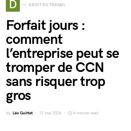
D
DROIT DU TRAVAIL
Forfait jours :
comment
l’entreprise peut se
tromper de CCN
sans risquer trop
gros
by
Léo Guittet
12 mai 2026
4 minute read