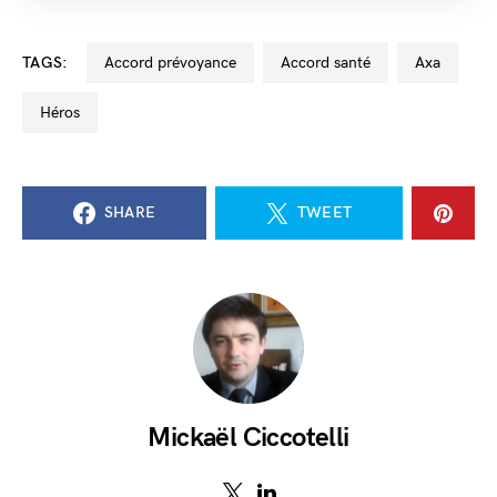
TAGS:
accord prévoyance
accord santé
Axa
Héros
SHARE
TWEET
Mickaël Ciccotelli