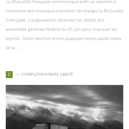
La Mutualité française communique enfin sa réaction à
l'annonce des nouveaux transferts de charges la Mutualité
Française. L'organisation attendait en réalité son
assemblée générale fédéral du 25 juin pour marquer les
esprits. Cette réaction arrive quelques temps après celles
de la ...
C
COMPLÉMENTAIRE SANTÉ