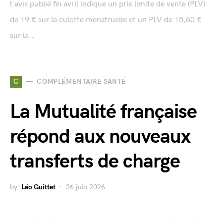
l'avis publié fin avril indique un prix limite de vente (PLV)
de 19 € sur la culotte menstruelle et un PLV de 15,80 €
sur la...
C
COMPLÉMENTAIRE SANTÉ
La Mutualité française
répond aux nouveaux
transferts de charge
by
Léo Guittet
26 juin 2026