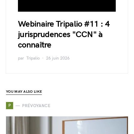
Webinaire Tripalio #11 : 4
jurisprudences "CCN" à
connaître
par
Tripalio
26 juin 2026
YOU MAY ALSO LIKE
P
PRÉVOYANCE