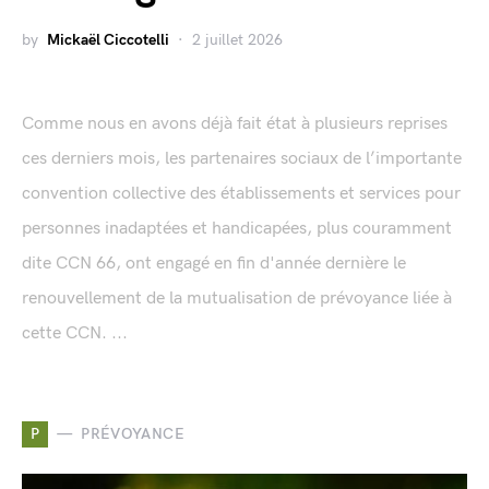
by
Mickaël Ciccotelli
2 juillet 2026
Comme nous en avons déjà fait état à plusieurs reprises
ces derniers mois, les partenaires sociaux de l’importante
convention collective des établissements et services pour
personnes inadaptées et handicapées, plus couramment
dite CCN 66, ont engagé en fin d'année dernière le
renouvellement de la mutualisation de prévoyance liée à
cette CCN. ...
P
PRÉVOYANCE