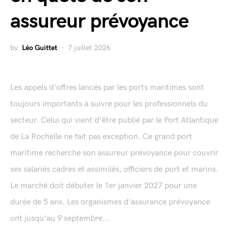
assureur prévoyance
by
Léo Guittet
7 juillet 2026
Les appels d'offres lancés par les ports maritimes sont
toujours importants à suivre pour les professionnels du
secteur. Celui qui vient d'être publié par le Port Atlantique
de La Rochelle ne fait pas exception. Ce grand port
maritime recherche son assureur prévoyance pour couvrir
ses salariés cadres et assimilés, officiers de port et marins.
Le marché doit débuter le 1er janvier 2027 pour une
durée de 5 ans. Les organismes d'assurance prévoyance
ont jusqu'au 9 septembre...