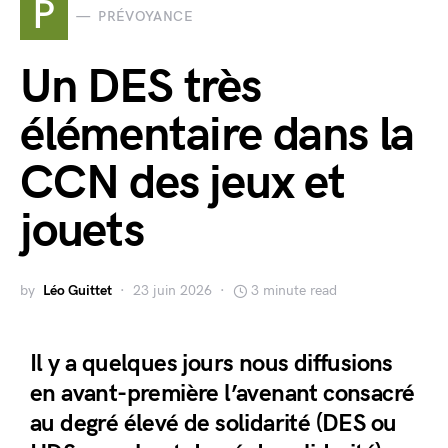
P
PRÉVOYANCE
Un DES très
élémentaire dans la
CCN des jeux et
jouets
by
Léo Guittet
23 juin 2026
3 minute read
Il y a quelques jours nous diffusions
en avant-première l’avenant consacré
au degré élevé de solidarité (DES ou