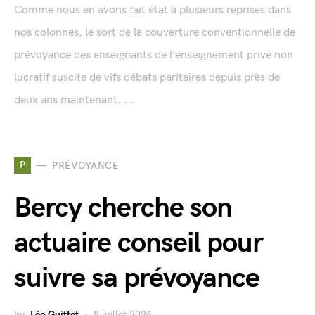
Comme nous en avons fait état à plusieurs reprises dans
nos colonnes, le sort de la couverture conventionnelle de
prévoyance des enseignants de l’enseignement privé non
lucratif suscite de vifs débats paritaires depuis près de
deux ans maintenant. ...
P
PRÉVOYANCE
Bercy cherche son
actuaire conseil pour
suivre sa prévoyance
by
Léo Guittet
8 juillet 2026