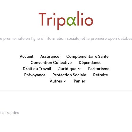
 le premier site en ligne d'information sociale, et la première open databas
Accueil
Assurance
Complémentaire Santé
Convention Collective
Dépendance
Droit du Travail
Juridique
Paritarisme
Prévoyance
Protection Sociale
Retraite
Autres
Panier
 les fraudes