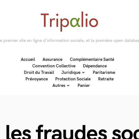
 le premier site en ligne d'information sociale, et la première open databas
Accueil
Assurance
Complémentaire Santé
Convention Collective
Dépendance
Droit du Travail
Juridique
Paritarisme
Prévoyance
Protection Sociale
Retraite
Autres
Panier
 les fraudes soc