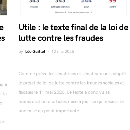
ne
Utile : le texte final de la loi de
es
lutte contre les fraudes
by
Léo Guittet
12 mai 2026
Comme prévu les sénatrices et sénateurs ont adopté
le projet de loi de lutte contre les fraudes sociales et
adie
fiscales le 11 mai 2026. Le texte a donc vu sa
t la
numérotation d'articles mise à jour ce qui nécessite
oi
une mise au point importante. ...
de