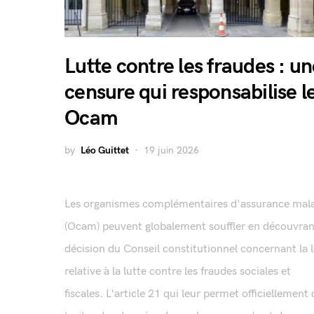
Lutte contre les fraudes : u
censure qui responsabilise l
Ocam
by
Léo Guittet
19 juin 2026
Les organismes complémentaires d'assurance mal
(Ocam) peuvent globalement souffler en découvran
décision du Conseil constitutionnel concernant la l
relative à la lutte contre les fraudes sociales et
fiscales. L'article 21 qui leur permet officiellement 