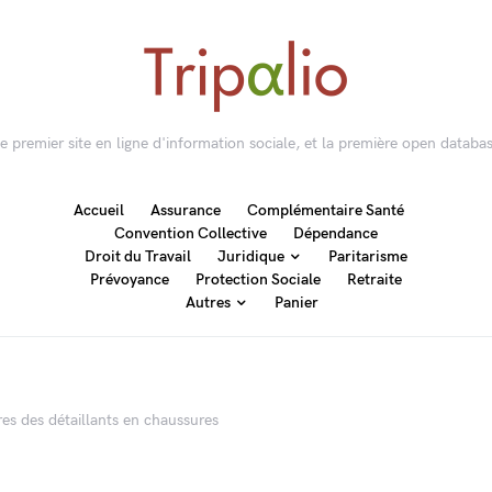
 le premier site en ligne d'information sociale, et la première open databas
Accueil
Assurance
Complémentaire Santé
Convention Collective
Dépendance
Droit du Travail
Juridique
Paritarisme
Prévoyance
Protection Sociale
Retraite
Autres
Panier
es des détaillants en chaussures