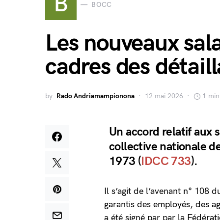
B
BOCC
Les nouveaux sala
cadres des détail
by
Rado Andriamampionona
12 mai 2026
1 min
Un accord relatif aux 
collective nationale d
1973 (
IDCC 733
).
Il s’agit de l’avenant n° 108 
garantis des employés, des ag
a été signé par par la Fédéra