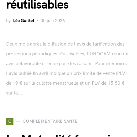
réutilisables
by
Léo Guittet
30 juin 2026
Deux mois après la diffusion de l'avis de tarification des
protections périodiques réutilisables, l'UNOCAM rend un
avis défavorable et en expose les raisons. Pour mémoire,
l'avis publié fin avril indique un prix limite de vente (PLV)
de 19 € sur la culotte menstruelle et un PLV de 15,80 €
sur la...
C
COMPLÉMENTAIRE SANTÉ