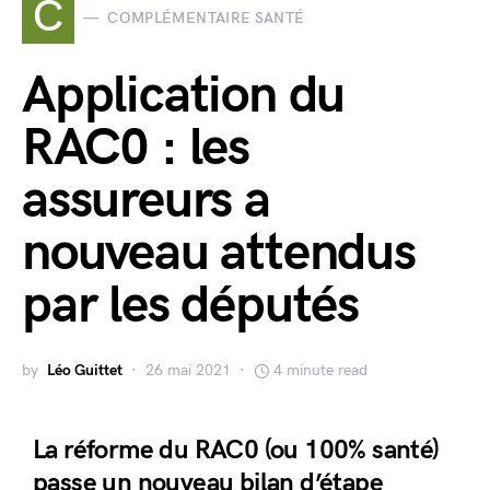
C
COMPLÉMENTAIRE SANTÉ
Application du
RAC0 : les
assureurs a
nouveau attendus
par les députés
by
Léo Guittet
26 mai 2021
4 minute read
La réforme du RAC0 (ou 100% santé)
passe un nouveau bilan d’étape