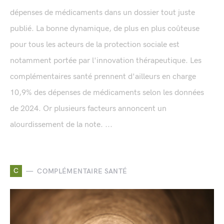
dépenses de médicaments dans un dossier tout juste
publié. La bonne dynamique, de plus en plus coûteuse
pour tous les acteurs de la protection sociale est
notamment portée par l'innovation thérapeutique. Les
complémentaires santé prennent d'ailleurs en charge
10,9% des dépenses de médicaments selon les données
de 2024. Or plusieurs facteurs annoncent un
alourdissement de la note. ...
C
COMPLÉMENTAIRE SANTÉ