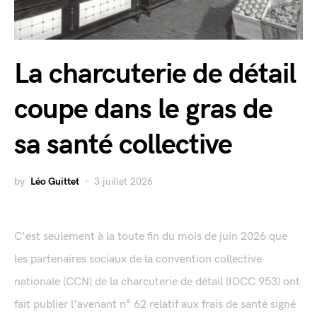
La charcuterie de détail
coupe dans le gras de
sa santé collective
by
Léo Guittet
3 juillet 2026
C'est seulement à la toute fin du mois de juin 2026 que
les partenaires sociaux de la convention collective
nationale (CCN) de la charcuterie de détail (IDCC 953) ont
fait publier l'avenant n° 62 relatif aux frais de santé signé