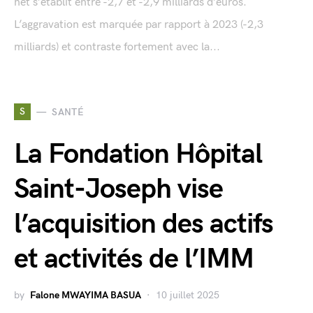
net s’établit entre -2,7 et -2,9 milliards d’euros.
L’aggravation est marquée par rapport à 2023 (-2,3
milliards) et contraste fortement avec la...
S
SANTÉ
La Fondation Hôpital
Saint-Joseph vise
l’acquisition des actifs
et activités de l’IMM
by
Falone MWAYIMA BASUA
10 juillet 2025