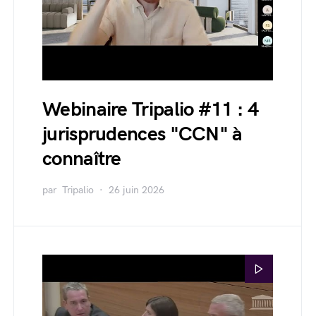
Webinaire Tripalio #11 : 4
jurisprudences "CCN" à
connaître
par
Tripalio
26 juin 2026