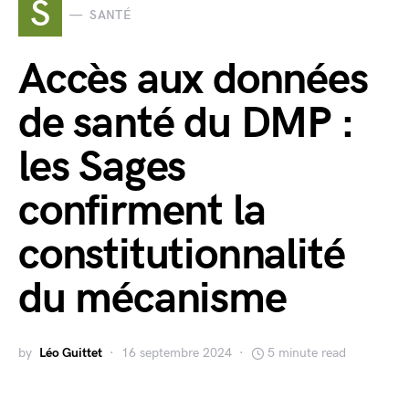
S
SANTÉ
Accès aux données
de santé du DMP :
les Sages
confirment la
constitutionnalité
du mécanisme
by
Léo Guittet
16 septembre 2024
5 minute read