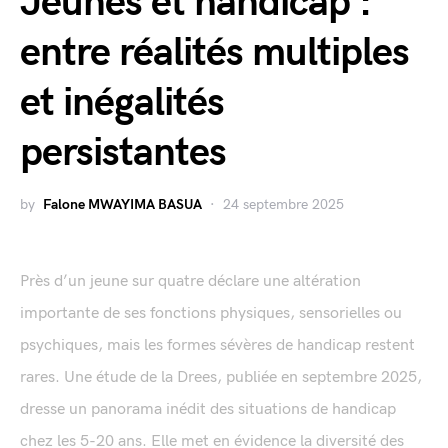
Jeunes et handicap :
entre réalités multiples
et inégalités
persistantes
by
Falone MWAYIMA BASUA
24 septembre 2025
Près d’un jeune sur quatre déclare une altération
importante de ses fonctions physiques, sensorielles ou
psychiques, mais les formes sévères de handicap restent
rares. Une étude de la Drees, publiée en septembre 2025,
dresse un panorama inédit des situations de handicap
chez les 5-20 ans. Elle met en évidence la diversité des