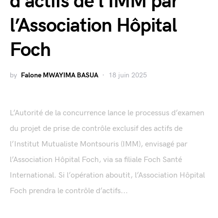
d’actifs de l’IMM par
l’Association Hôpital
Foch
by
Falone MWAYIMA BASUA
18 juin 2025
L’Autorité de la concurrence lance le processus d’examen
du projet de prise de contrôle exclusif des actifs de
l’Institut Mutualiste Montsouris (IMM), envisagé par
l’Association Hôpital Foch, via sa filiale Foch Santé
International. Si l’opération aboutit, l’Association Hôpital
Foch prendra le contrôle d’actifs...