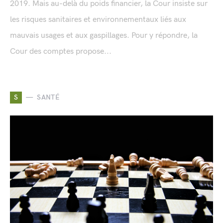
2019. Mais au-delà du poids financier, la Cour insiste sur
les risques sanitaires et environnementaux liés aux
mauvais usages et aux gaspillages. Pour y répondre, la
Cour des comptes propose...
S
SANTÉ