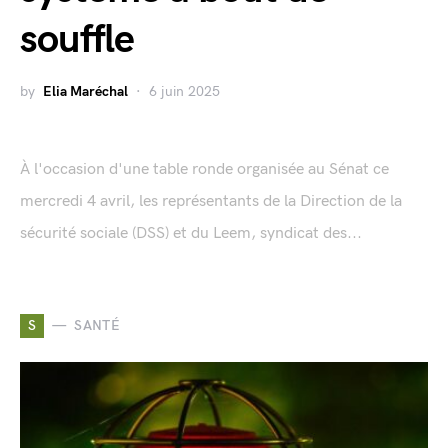
souffle
by
Elia Maréchal
6 juin 2025
À l'occasion d'une table ronde organisée au Sénat ce
mercredi 4 avril, les représentants de la Direction de la
sécurité sociale (DSS) et du Leem, syndicat des...
S
SANTÉ