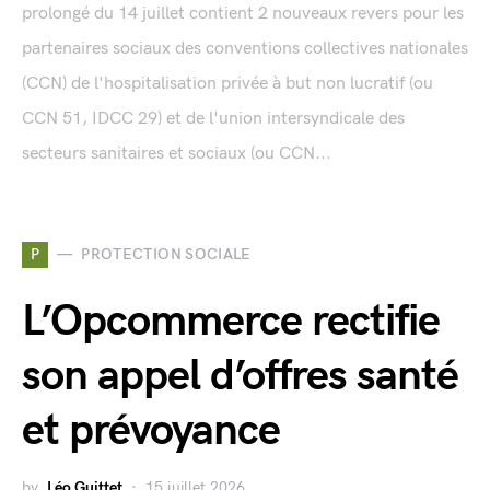
prolongé du 14 juillet contient 2 nouveaux revers pour les
partenaires sociaux des conventions collectives nationales
(CCN) de l'hospitalisation privée à but non lucratif (ou
CCN 51, IDCC 29) et de l'union intersyndicale des
secteurs sanitaires et sociaux (ou CCN...
P
PROTECTION SOCIALE
L’Opcommerce rectifie
son appel d’offres santé
et prévoyance
by
Léo Guittet
15 juillet 2026