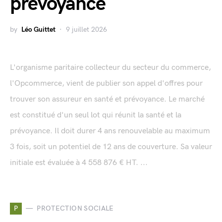
prévoyance
by
Léo Guittet
9 juillet 2026
L'organisme paritaire collecteur du secteur du commerce,
l'Opcommerce, vient de publier son appel d'offres pour
trouver son assureur en santé et prévoyance. Le marché
est constitué d'un seul lot qui réunit la santé et la
prévoyance. Il doit durer 4 ans renouvelable au maximum
3 fois, soit un potentiel de 12 ans de couverture. Sa valeur
initiale est évaluée à 4 558 876 € HT. ...
P
PROTECTION SOCIALE