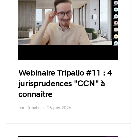
Webinaire Tripalio #11 : 4
jurisprudences "CCN" à
connaître
par
Tripalio
26 juin 2026