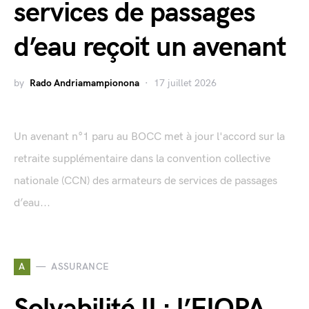
services de passages
d’eau reçoit un avenant
by
Rado Andriamampionona
17 juillet 2026
Un avenant n°1 paru au BOCC met à jour l'accord sur la
retraite supplémentaire dans la convention collective
nationale (CCN) des armateurs de services de passages
d’eau...
A
ASSURANCE
Solvabilité II : l’EIOPA