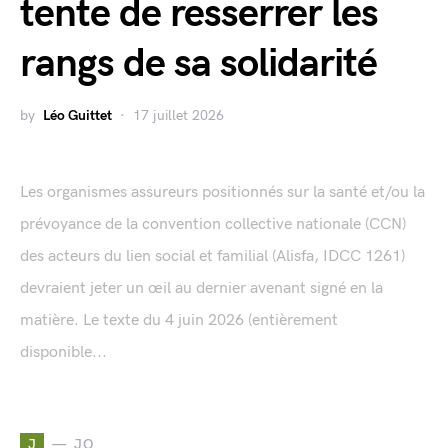
tente de resserrer les
rangs de sa solidarité
by
Léo Guittet
17 juillet 2026
Les organismes assureurs positionnés sur la santé et/ou la
prévoyance de la convention collective nationale (CCN)
des acteurs du lien social et familial (Alisfa, IDCC 1261)
devraient jeter un œil au dernier avenant signé en la
matière. Le texte du 4 juin 2026 (entièrement
disponible...
J
JO