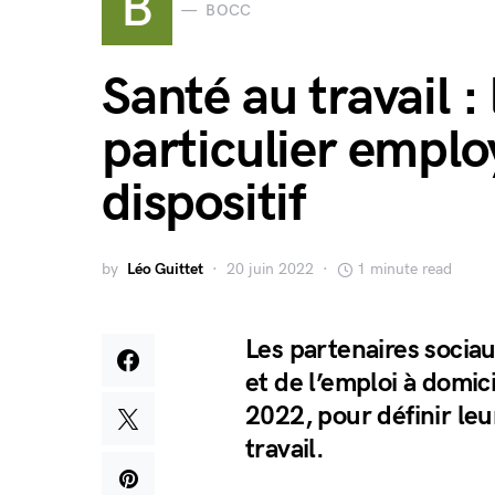
B
BOCC
Santé au travail : 
particulier emplo
dispositif
by
Léo Guittet
20 juin 2022
1 minute read
Les partenaires socia
et de l’emploi à domici
2022, pour définir le
travail.