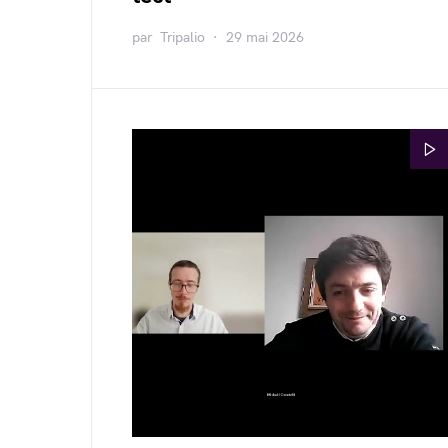
par
Tripalio
29 mai 2026