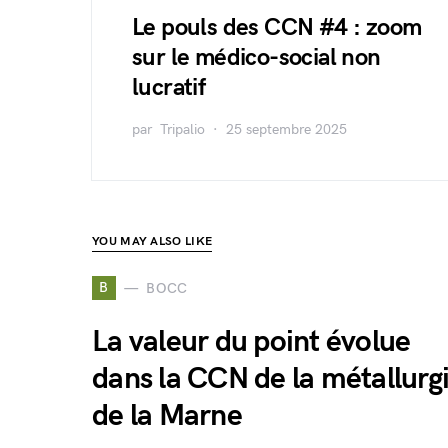
Le pouls des CCN #4 : zoom
sur le médico-social non
lucratif
par
Tripalio
25 septembre 2025
YOU MAY ALSO LIKE
B
BOCC
La valeur du point évolue
dans la CCN de la métallurg
de la Marne