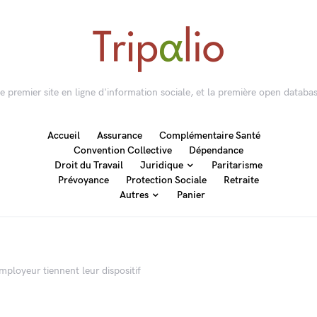
 le premier site en ligne d'information sociale, et la première open databas
Accueil
Assurance
Complémentaire Santé
Convention Collective
Dépendance
Droit du Travail
Juridique
Paritarisme
Prévoyance
Protection Sociale
Retraite
Autres
Panier
 employeur tiennent leur dispositif