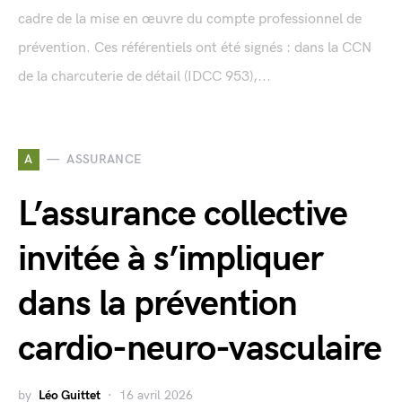
cadre de la mise en œuvre du compte professionnel de
prévention. Ces référentiels ont été signés : dans la CCN
de la charcuterie de détail (IDCC 953),...
A
ASSURANCE
L’assurance collective
invitée à s’impliquer
dans la prévention
cardio-neuro-vasculaire
by
Léo Guittet
16 avril 2026