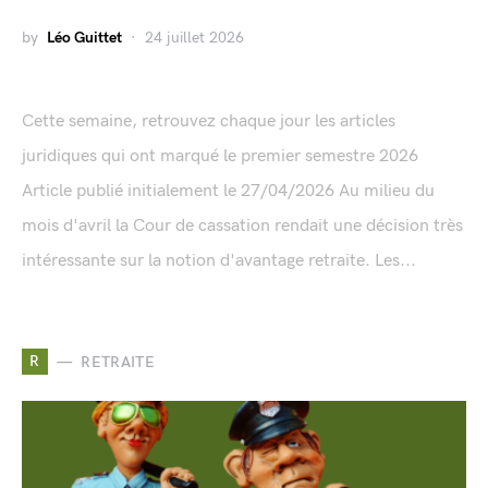
by
Léo Guittet
24 juillet 2026
Cette semaine, retrouvez chaque jour les articles
juridiques qui ont marqué le premier semestre 2026
Article publié initialement le 27/04/2026 Au milieu du
mois d'avril la Cour de cassation rendait une décision très
intéressante sur la notion d'avantage retraite. Les...
R
RETRAITE