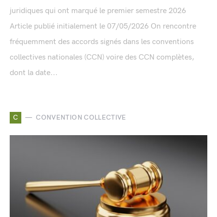
juridiques qui ont marqué le premier semestre 2026
Article publié initialement le 07/05/2026 On rencontre
fréquemment des accords signés dans les conventions
collectives nationales (CCN) voire des CCN complètes,
dont la date...
C
CONVENTION COLLECTIVE