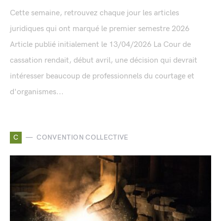
Cette semaine, retrouvez chaque jour les articles
juridiques qui ont marqué le premier semestre 2026
Article publié initialement le 13/04/2026 La Cour de
cassation rendait, début avril, une décision qui devrait
intéresser beaucoup de professionnels du courtage et
d'organismes...
C
CONVENTION COLLECTIVE