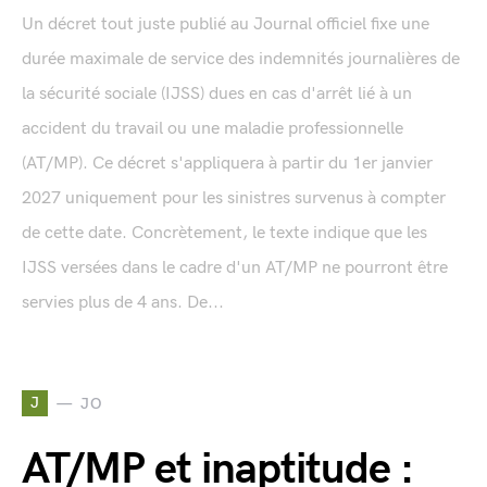
Un décret tout juste publié au Journal officiel fixe une
durée maximale de service des indemnités journalières de
la sécurité sociale (IJSS) dues en cas d'arrêt lié à un
accident du travail ou une maladie professionnelle
(AT/MP). Ce décret s'appliquera à partir du 1er janvier
2027 uniquement pour les sinistres survenus à compter
de cette date. Concrètement, le texte indique que les
IJSS versées dans le cadre d'un AT/MP ne pourront être
servies plus de 4 ans. De...
J
JO
AT/MP et inaptitude :