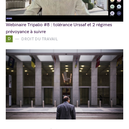
Webinaire Tripalio #8 : tolérance Urssaf et 2 régimes
prévoyance à suivre
D
DROIT DU TRAVAIL