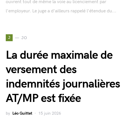
ouvrent tout de même la voie au licenciement par
l'employeur. Le juge a d'ailleurs rappelé l'étendue du...
J
JO
La durée maximale de
versement des
indemnités journalières
AT/MP est fixée
by
Léo Guittet
15 juin 2026