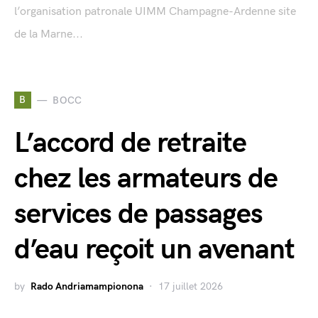
l’organisation patronale UIMM Champagne-Ardenne site
de la Marne...
B
BOCC
L’accord de retraite
chez les armateurs de
services de passages
d’eau reçoit un avenant
by
Rado Andriamampionona
17 juillet 2026