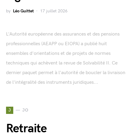
by
Léo Guittet
17 juillet 2026
L'Autorité européenne des assurances et des pensions
professionnelles (AEAPP ou EIOPA) a publié huit
ensembles d'orientations et de projets de normes
techniques qui achèvent la revue de Solvabilité II. Ce
dernier paquet permet à l'autorité de boucler la livraison
de l'intégralité des instruments juridiques...
J
JO
Retraite