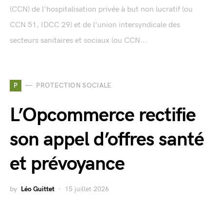
(CCN) de l'hospitalisation privée à but non lucratif (ou
CCN 51, IDCC 29) et de l'union intersyndicale des
secteurs sanitaires et sociaux (ou CCN...
P
PROTECTION SOCIALE
L’Opcommerce rectifie
son appel d’offres santé
et prévoyance
by
Léo Guittet
15 juillet 2026