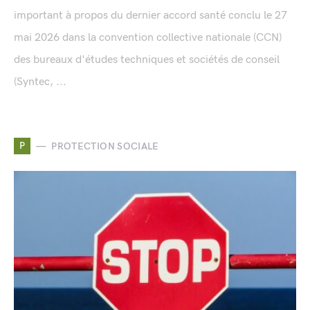
important à propos du dernier accord santé conclu le 27
mai 2026 dans la convention collective nationale (CCN)
des bureaux d'études techniques et sociétés de conseil
(Syntec, ...
P
PROTECTION SOCIALE