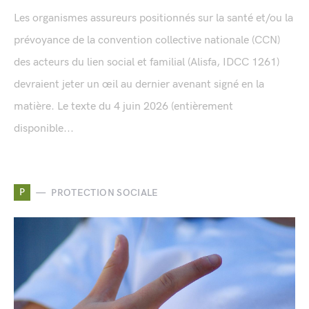
Les organismes assureurs positionnés sur la santé et/ou la
prévoyance de la convention collective nationale (CCN)
des acteurs du lien social et familial (Alisfa, IDCC 1261)
devraient jeter un œil au dernier avenant signé en la
matière. Le texte du 4 juin 2026 (entièrement
disponible...
P
PROTECTION SOCIALE