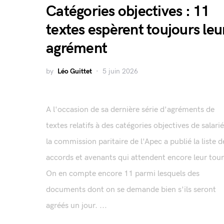
Catégories objectives : 11
textes espèrent toujours leu
agrément
by
Léo Guittet
5 juin 2026
A l'occasion de sa dernière série d'agréments de
textes relatifs à des catégories objectives de salarié
la commission paritaire de l'Apec a publié la liste d
accords et avenants qui attendent encore leur tour
On en compte encore 11 parmi lesquels des
documents dont on se demande bien s'ils seront
agréés un jour. ...