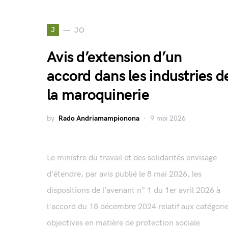
J
JO
Avis d’extension d’un
accord dans les industries d
la maroquinerie
by
Rado Andriamampionona
9 mai 2026
Le ministre du travail et des solidarités envisage
d’étendre, par avis publié le 8 mai 2026, les
dispositions de l’avenant n° 1 du 1er avril 2026 à
l'accord du 18 décembre 2024 relatif aux catégori
objectives en matière de protection sociale