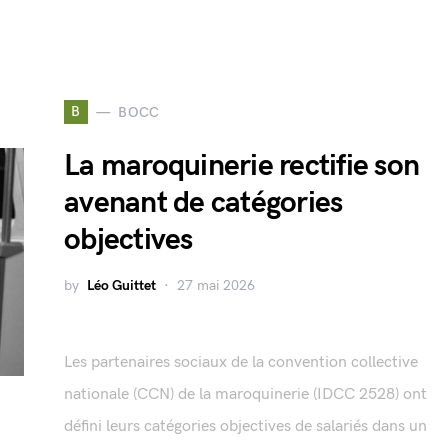
B
BOCC
La maroquinerie rectifie son
avenant de catégories
objectives
by
Léo Guittet
27 mai 2026
Les partenaires sociaux de la convention collective
nationale (CCN) de la maroquinerie (IDCC 2528) ont
défini leurs catégories objectives de salariés dans un