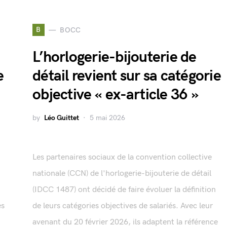
B
BOCC
L’horlogerie-bijouterie de
e
détail revient sur sa catégorie
objective « ex-article 36 »
by
Léo Guittet
5 mai 2026
Les partenaires sociaux de la convention collective
nationale (CCN) de l'horlogerie-bijouterie de détail
(IDCC 1487) ont décidé de faire évoluer la définition
es
de leurs catégories objectives de salariés. Avec leur
avenant du 20 février 2026, ils adaptent la référence