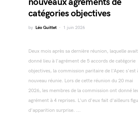
nouveaux agréments de
catégories objectives
by
Léo Guittet
1 juin 2026
Deux mois après sa dernière réunion, laquelle avait
donné lieu à l'agrément de 5 accords de catégorie
objectives, la commission paritaire de l'Apec s'est 
nouveau réunie. Lors de cette réunion du 20 mai
2026, les membres de la commission ont donné le
agrément à 4 reprises. L'un d'eux fait d'ailleurs fig
d'apparition surprise. ...