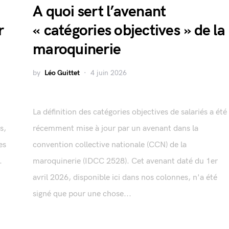
A quoi sert l’avenant
r
« catégories objectives » de la
maroquinerie
by
Léo Guittet
4 juin 2026
La définition des catégories objectives de salariés a été
s,
récemment mise à jour par un avenant dans la
es
convention collective nationale (CCN) de la
.
maroquinerie (IDCC 2528). Cet avenant daté du 1er
avril 2026, disponible ici dans nos colonnes, n'a été
signé que pour une chose...