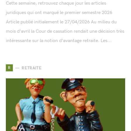
Cette semaine, retrouvez chaque jour les articles
juridiques qui ont marqué le premier semestre 2026
Article publié initialement le 27/04/2026 Au milieu du
mois d'avril la Cour de cassation rendait une décision très
intéressante sur la notion d'avantage retraite. Les...
R
RETRAITE