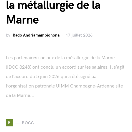
la métallurgie de la
Marne
by
Rado Andriamampionona
17 juillet 2026
Les partenaires sociaux de la métallurgie de la Marne
(IDCC 3248) ont conclu un accord sur les salaires. Il s’agit
de l’accord du 5 juin 2026 qui a été signé par
l’organisation patronale UIMM Champagne-Ardenne site
de la Marne...
B
BOCC