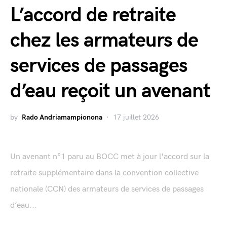
L’accord de retraite
chez les armateurs de
services de passages
d’eau reçoit un avenant
by
Rado Andriamampionona
17 juillet 2026
Un avenant n°1 paru au BOCC met à jour l'accord sur la
retraite supplémentaire dans la convention collective
nationale (CCN) des armateurs de services de passages
d’eau...