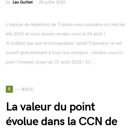
by
Léo Guittet
28 juillet 2026
L'équipe de rédaction de Tripalio vous souhaite un très bel
été 2026 et vous donne rendez-vous le 24 août !
N'oubliez pas que le comparateur santé Triparator IA est
ouvert gratuitement à tous nos visiteurs : rendez-vous ici
pour l'essayer jusqu'au 31 août 2026 ! Et...
B
BOCC
La valeur du point
évolue dans la CCN de