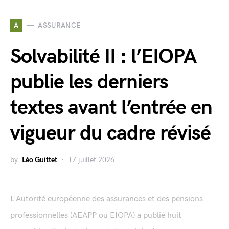
A
ASSURANCE
Solvabilité II : l’EIOPA
publie les derniers
textes avant l’entrée en
vigueur du cadre révisé
by
Léo Guittet
17 juillet 2026
L'Autorité européenne des assurances et des pensions
professionnelles (AEAPP ou EIOPA) a publié huit