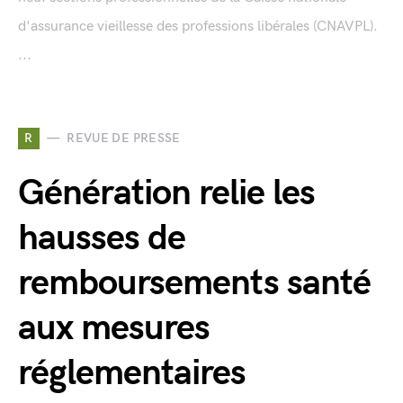
d'assurance vieillesse des professions libérales (CNAVPL).
...
R
REVUE DE PRESSE
Génération relie les
hausses de
remboursements santé
aux mesures
réglementaires