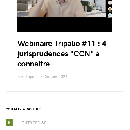
Webinaire Tripalio #11 : 4
jurisprudences "CCN" à
connaître
par
Tripalio
26 juin 2026
YOU MAY ALSO LIKE
E
ENTREPRISE