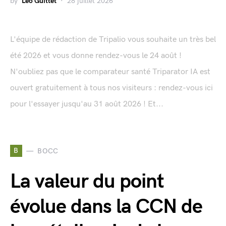
by
Léo Guittet
28 juillet 2026
L'équipe de rédaction de Tripalio vous souhaite un très bel
été 2026 et vous donne rendez-vous le 24 août !
N'oubliez pas que le comparateur santé Triparator IA est
ouvert gratuitement à tous nos visiteurs : rendez-vous ici
pour l'essayer jusqu'au 31 août 2026 ! Et...
B
BOCC
La valeur du point
évolue dans la CCN de