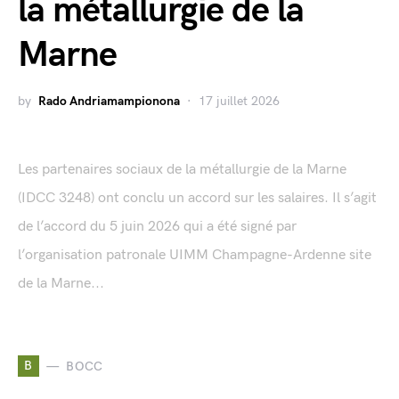
la métallurgie de la
Marne
by
Rado Andriamampionona
17 juillet 2026
Les partenaires sociaux de la métallurgie de la Marne
(IDCC 3248) ont conclu un accord sur les salaires. Il s’agit
de l’accord du 5 juin 2026 qui a été signé par
l’organisation patronale UIMM Champagne-Ardenne site
de la Marne...
B
BOCC