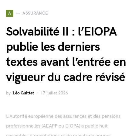
A
ASSURANCE
Solvabilité II : l’EIOPA
publie les derniers
textes avant l’entrée en
vigueur du cadre révisé
by
Léo Guittet
17 juillet 2026
L'Autorité européenne des assurances et des pensions
professionnelles (AEAPP ou EIOPA) a publié huit
ensembles d'orientations et de projets de normes