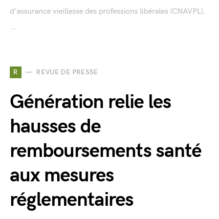
d'assurance vieillesse des professions libérales (CNAVPL).
...
R
REVUE DE PRESSE
Génération relie les
hausses de
remboursements santé
aux mesures
réglementaires