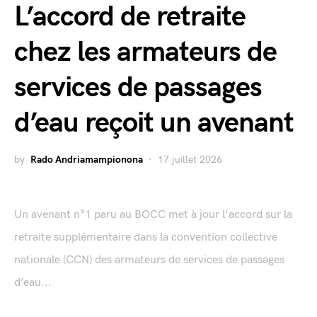
L’accord de retraite
chez les armateurs de
services de passages
d’eau reçoit un avenant
by
Rado Andriamampionona
17 juillet 2026
Un avenant n°1 paru au BOCC met à jour l'accord sur la
retraite supplémentaire dans la convention collective
nationale (CCN) des armateurs de services de passages
d’eau...