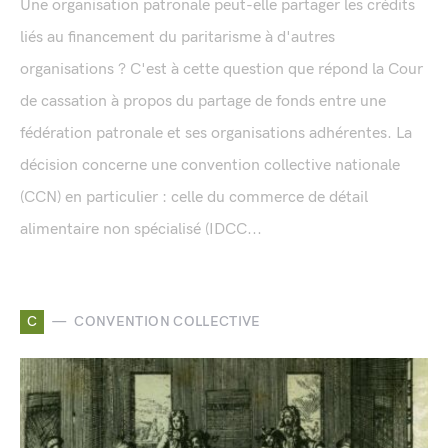
Une organisation patronale peut-elle partager les crédits
liés au financement du paritarisme à d'autres
organisations ? C'est à cette question que répond la Cour
de cassation à propos du partage de fonds entre une
fédération patronale et ses organisations adhérentes. La
décision concerne une convention collective nationale
(CCN) en particulier : celle du commerce de détail
alimentaire non spécialisé (IDCC...
C
CONVENTION COLLECTIVE