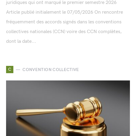
juridiques qui ont marqué le premier semestre 2026
Article publié initialement le 07/05/2026 On rencontre
fréquemment des accords signés dans les conventions
collectives nationales (CCN) voire des CCN complètes,
dont la date...
C
CONVENTION COLLECTIVE