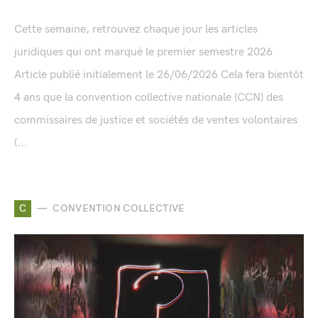
Cette semaine, retrouvez chaque jour les articles
juridiques qui ont marqué le premier semestre 2026
Article publié initialement le 26/06/2026 Cela fera bientôt
4 ans que la convention collective nationale (CCN) des
commissaires de justice et sociétés de ventes volontaires
(...
C
CONVENTION COLLECTIVE