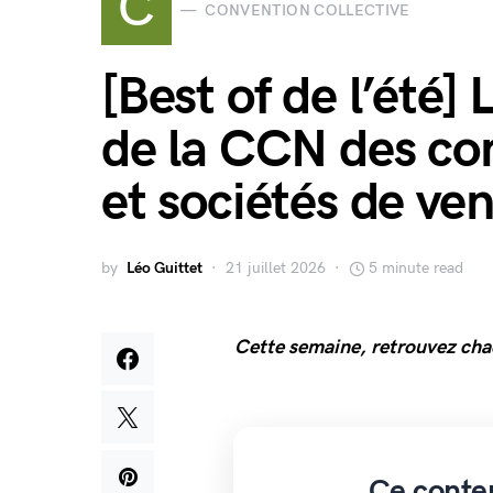
C
CONVENTION COLLECTIVE
[Best of de l’été] 
de la CCN des com
et sociétés de ven
by
Léo Guittet
21 juillet 2026
5 minute read
Cette semaine, retrouvez chaq
Ce conte