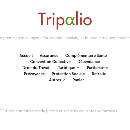
 le premier site en ligne d'information sociale, et la première open databas
Accueil
Assurance
Complémentaire Santé
Convention Collective
Dépendance
Droit du Travail
Juridique
Paritarisme
Prévoyance
Protection Sociale
Retraite
Autres
Panier
a CCN des commissaires de justice et sociétés de ventes volontaires