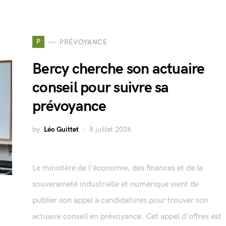
P
PRÉVOYANCE
Bercy cherche son actuaire
conseil pour suivre sa
prévoyance
by
Léo Guittet
8 juillet 2026
Le ministère de l'économie, des finances et de la
souveraineté industrielle et numérique vient de
publier son appel à candidatures pour trouver son
actuaire conseil en prévoyance. Cet appel d'offres est