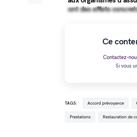
aux organismes d’assu
ont des effets concre
Ce conte
Contactez-nou
Si vous 
TAGS:
accord prévoyance
prestations
restauration de co