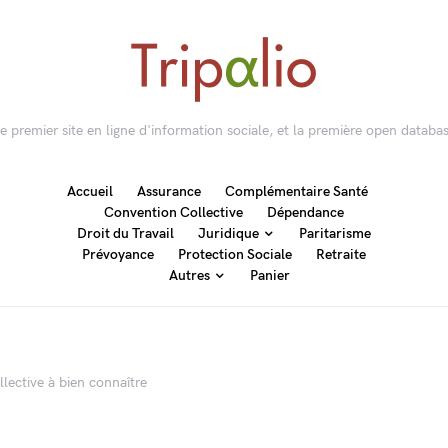
 le premier site en ligne d'information sociale, et la première open databas
Accueil
Assurance
Complémentaire Santé
Convention Collective
Dépendance
Droit du Travail
Juridique
Paritarisme
Prévoyance
Protection Sociale
Retraite
Autres
Panier
lective à bien connaître