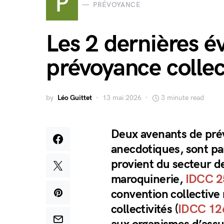
P
PRÉVOYANCE
Les 2 dernières é
prévoyance collec
by
Léo Guittet
13 mai 2026
3 minute read
Deux avenants de prév
anecdotiques, sont par
provient du secteur de
maroquinerie,
IDCC 2
convention collective 
collectivités (
IDCC 12