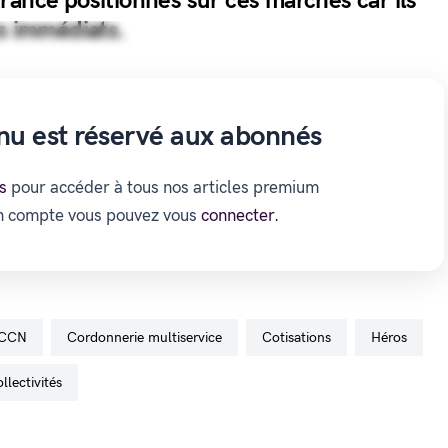
rance positionnés sur ces marchés car ils
ts immédiats.
nu est réservé aux abonnés
s
pour accéder à tous nos articles premium
un compte vous pouvez vous
connecter.
CCN
cordonnerie multiservice
cotisations
Héros
llectivités