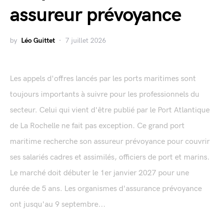
assureur prévoyance
by
Léo Guittet
7 juillet 2026
Les appels d'offres lancés par les ports maritimes sont
toujours importants à suivre pour les professionnels du
secteur. Celui qui vient d'être publié par le Port Atlantique
de La Rochelle ne fait pas exception. Ce grand port
maritime recherche son assureur prévoyance pour couvrir
ses salariés cadres et assimilés, officiers de port et marins.
Le marché doit débuter le 1er janvier 2027 pour une
durée de 5 ans. Les organismes d'assurance prévoyance
ont jusqu'au 9 septembre...