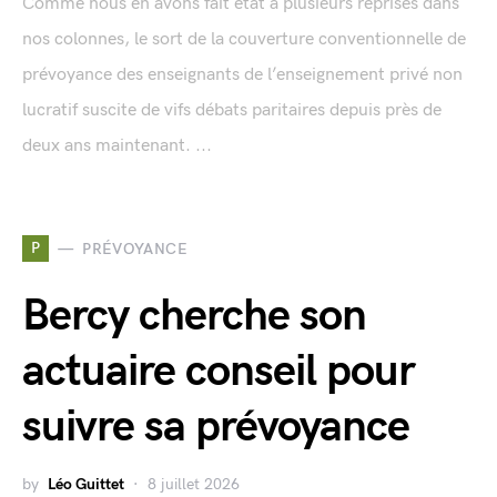
Comme nous en avons fait état à plusieurs reprises dans
nos colonnes, le sort de la couverture conventionnelle de
prévoyance des enseignants de l’enseignement privé non
lucratif suscite de vifs débats paritaires depuis près de
deux ans maintenant. ...
P
PRÉVOYANCE
Bercy cherche son
actuaire conseil pour
suivre sa prévoyance
by
Léo Guittet
8 juillet 2026