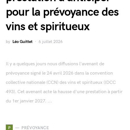
pour la prévoyance des
vins et spiritueux
by
Léo Guittet
6 juillet 2026
Il y a quelques jours nous diffusions l'avenant de
prévoyance signé le 24 avril 2026 dans la convention
collective nationale (CCN) des vins et spiritueux (IDCC
493). Cet avenant acte la hausse d'une prestation à partir
du 1er janvier 2027. ...
P
PRÉVOYANCE