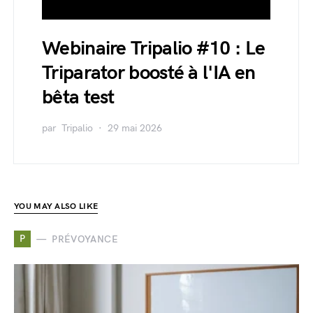
Webinaire Tripalio #10 : Le
Triparator boosté à l'IA en
bêta test
par
Tripalio
29 mai 2026
YOU MAY ALSO LIKE
P
PRÉVOYANCE