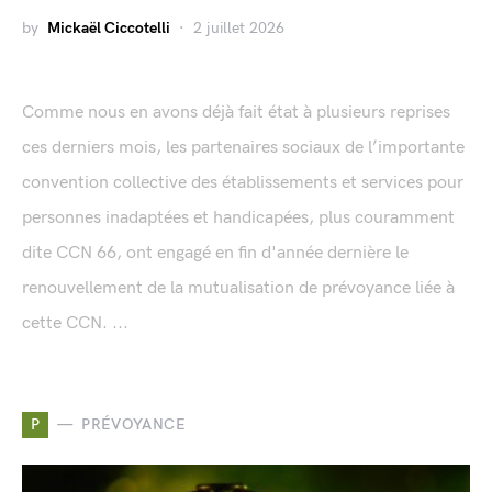
by
Mickaël Ciccotelli
2 juillet 2026
Comme nous en avons déjà fait état à plusieurs reprises
ces derniers mois, les partenaires sociaux de l’importante
convention collective des établissements et services pour
personnes inadaptées et handicapées, plus couramment
dite CCN 66, ont engagé en fin d'année dernière le
renouvellement de la mutualisation de prévoyance liée à
cette CCN. ...
P
PRÉVOYANCE