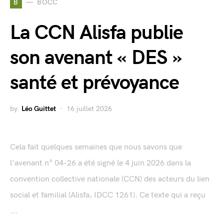
B
BOCC
La CCN Alisfa publie
son avenant « DES »
santé et prévoyance
by
Léo Guittet
16 juillet 2026
Cela fait quelques semaines que nous savons que
l'avenant n° 04-26 a été signé le 4 juin 2026 dans la
convention collective nationale (CCN) des acteurs du lien
social et familial (Alisfa, IDCC 1261). Ce texte qui a reçu
...