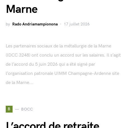
Marne
by
Rado Andriamampionona
17 juillet 2026
Les partenaires sociaux de la métallurgie de la Marne
(IDCC 3248) ont conclu un accord sur les salaires. Il s’agit
de l’accord du 5 juin 2026 qui a été signé par
l’organisation patronale UIMM Champagne-Ardenne site
de la Marne...
B
BOCC
L’accord de retraite