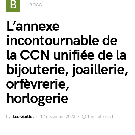
B
BOCC
L’annexe
incontournable de
la CCN unifiée de la
bijouterie, joaillerie,
orfèvrerie,
horlogerie
by
Léo Guittet
12 décembre 2023
1 minute read