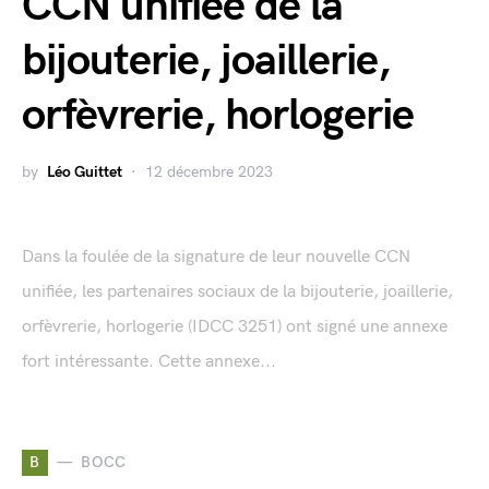
CCN unifiée de la
bijouterie, joaillerie,
orfèvrerie, horlogerie
by
Léo Guittet
12 décembre 2023
Dans la foulée de la signature de leur nouvelle CCN
unifiée, les partenaires sociaux de la bijouterie, joaillerie,
orfèvrerie, horlogerie (IDCC 3251) ont signé une annexe
fort intéressante. Cette annexe...
B
BOCC