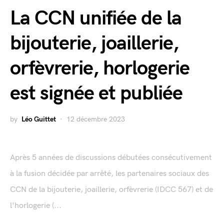
La CCN unifiée de la
bijouterie, joaillerie,
orfèvrerie, horlogerie
est signée et publiée
by
Léo Guittet
12 décembre 2023
Après 5 années de discussions débutées consécutivement
à la fusion décidée par arrêté, les partenaires sociaux des
CCN de la bijouterie, joaillerie, orfèvrerie (IDCC 567) et de
l'horlogerie (...