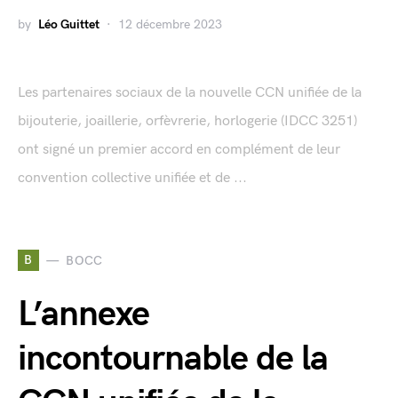
by
Léo Guittet
12 décembre 2023
Les partenaires sociaux de la nouvelle CCN unifiée de la
bijouterie, joaillerie, orfèvrerie, horlogerie (IDCC 3251)
ont signé un premier accord en complément de leur
convention collective unifiée et de ...
B
BOCC
L’annexe
incontournable de la