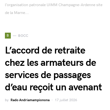
l’organisation patronale UIMM Champagne-Ardenne site
de la Marne...
B
BOCC
L’accord de retraite
chez les armateurs de
services de passages
d’eau reçoit un avenant
by
Rado Andriamampionona
17 juillet 2026