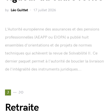
by
Léo Guittet
17 juillet 2026
L'Autorité européenne des assurances et des pensions
professionnelles (AEAPP ou EIOPA) a publié huit
ensembles d'orientations et de projets de normes
techniques qui achèvent la revue de Solvabilité II. Ce
dernier paquet permet à l'autorité de boucler la livraison
de l'intégralité des instruments juridiques...
J
JO
Retraite