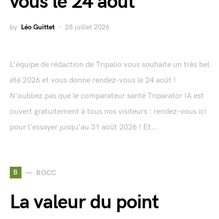
vous le 24 août
by
Léo Guittet
28 juillet 2026
L'équipe de rédaction de Tripalio vous souhaite un très bel
été 2026 et vous donne rendez-vous le 24 août !
N'oubliez pas que le comparateur santé Triparator IA est
ouvert gratuitement à tous nos visiteurs : rendez-vous ici
pour l'essayer jusqu'au 31 août 2026 ! Et...
B
BOCC
La valeur du point